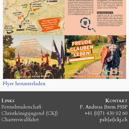
Flyer herunterladen
Links
Kontakt
Petrus­bruderschaft
P. Andreas Brem FSSP
Christ­königs­jugend (CKJ)
+41 (0)71 430 02 60
Chartres­wallfahrt
pab(at)ckj.ch